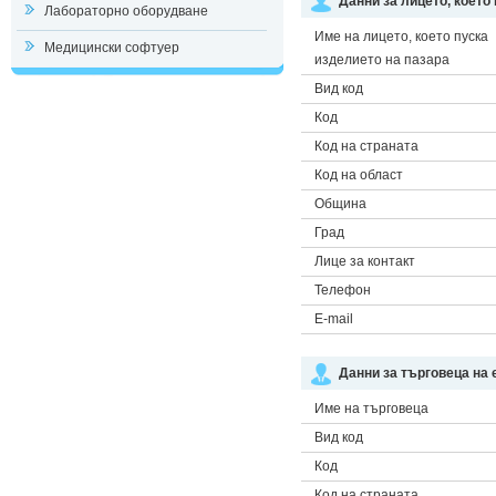
Данни за лицето, което
Лабораторно оборудване
Име на лицето, което пуска
Медицински софтуер
изделието на пазара
Вид код
Код
Код на страната
Код на област
Община
Град
Лице за контакт
Телефон
E-mail
Данни за търговеца на 
Име на търговеца
Вид код
Код
Код на страната