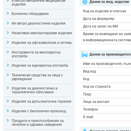
Електро-механични медицински
Данни за мед. изделие
изделия
Код на изделие в списъка
Болнично оборудване
Дата на формуляр
Ин витро диагностични изделия
Дата на запис на МИ
Неактивни имплантируеми изделия
Време за въвеждане на зая
в информационната систем
Изделия за офталмология и оптика
Инструменти за многократна
Данни за производител
употреба
Име на производителя, пъл
Изделия за еднократна употреба
Вид код
Технически средства за лица с
увреждания
Код
Код на страната
Изделия за диагностично и
терапевтично облъчване
Град
Изделия за допълнителна терапия
Лице за контакт
Телефон
Изделия с биологичен произход
E-mail
Продукти и приспособления за
лечебни и здравни заведения