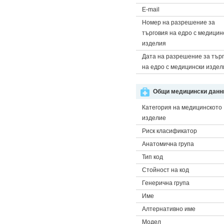
E-mail
Номер на разрешение за
търговия на едро с медицин
изделия
Дата на разрешение за тър
на едро с медицински издел
Общи медицински данни
Категория на медицинското
изделие
Риск класификатор
Анатомична група
Тип код
Стойност на код
Генерична група
Име
Алтернативно име
Модел