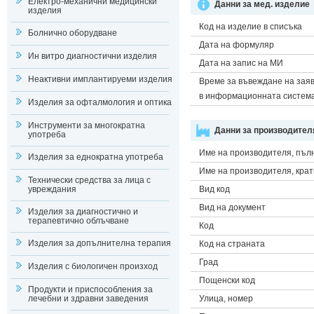
Електро-механични медицински
Данни за мед. изделие
изделия
Код на изделие в списъка
Болнично оборудване
Дата на формуляр
Ин витро диагностични изделия
Дата на запис на МИ
Неактивни имплантируеми изделия
Време за въвеждане на зая
в информационната систем
Изделия за офталмология и оптика
Инструменти за многократна
Данни за производител
употреба
Име на производителя, пъл
Изделия за еднократна употреба
Име на производителя, крат
Технически средства за лица с
увреждания
Вид код
Вид на документ
Изделия за диагностично и
терапевтично облъчване
Код
Изделия за допълнителна терапия
Код на страната
Град
Изделия с биологичен произход
Пощенски код
Продукти и приспособления за
лечебни и здравни заведения
Улица, номер