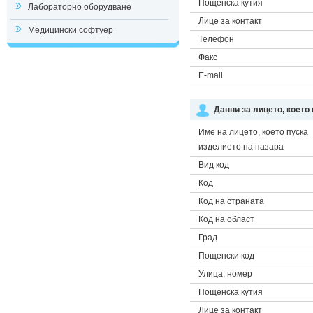
Пощенска кутия
Лабораторно оборудване
Лице за контакт
Медицински софтуер
Телефон
Факс
E-mail
Данни за лицето, което
Име на лицето, което пуска
изделието на пазара
Вид код
Код
Код на страната
Код на област
Град
Пощенски код
Улица, номер
Пощенска кутия
Лице за контакт