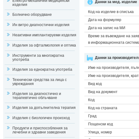
Електро-механични медицински
Данни за мед. изделие
изделия
Код на изделие в списъка
Болнично оборудване
Дата на формуляр
Ин витро диагностични изделия
Дата на запис на МИ
Неактивни имплантируеми изделия
Време за въвеждане на зая
в информационната систем
Изделия за офталмология и оптика
Инструменти за многократна
Данни за производител
употреба
Име на производителя, пъл
Изделия за еднократна употреба
Име на производителя, крат
Технически средства за лица с
увреждания
Вид код
Вид на документ
Изделия за диагностично и
терапевтично облъчване
Код
Изделия за допълнителна терапия
Код на страната
Град
Изделия с биологичен произход
Пощенски код
Продукти и приспособления за
лечебни и здравни заведения
Улица, номер