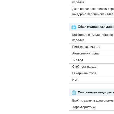
изделия
Дата на разрешение за тър
на едро с медицински издел
Общи медицински данни
Категория на медицинското
изделие
Риск класификатор
Анатомична група
Тип код
Стойност на код
Генерична група
Име
Описание на медицинск
Брой изделия в една опаков
Характеристики