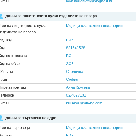
E-mail
ivan.marchiotti@biognost.hr
Данни за лицето, което пуска изделието на пазара
Име на лицето, което пуска
Медицинска техника инженеринг
изделието на пазара
Вид код
ЕИК
Код
831641528
Код на страната
BG
Код на област
SOF
Община
Столична
Град
София
Лице за контакт
Анна Крусева
Телефон
02/4627131
E-mail
kruseva@mte-bg.com
Данни за търговеца на едро
Име на търговеца
Медицинска техника инженеринг
Вид код
ЕИК