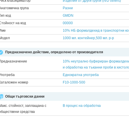
Риск класификатор
Изделия от други групи (IVD others)
Анатомична група
Разни
Тип код
GMDN
Стойност на код
00000
Име
10% НБ формалдехид в транспортни к
Модел
1000 мл. контейнер,500 мл. р-р
Предназначено действие, определено от производителя
Предназначение
10% неутрално буфериран формалдехид
и обработка на тъканни проби в хистол
Употреба
Еднократна употреба
Каталожен номер
F10-1000-500
Общи търговски данни
Макс. стойност, заплащана с
В процес на обработка
обществени средства