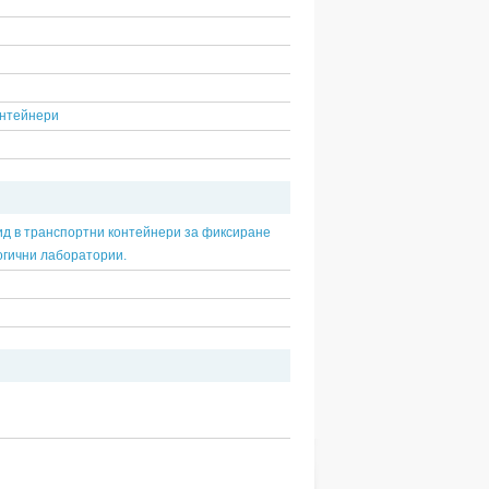
онтейнери
 в транспортни контейнери за фиксиране
огични лаборатории.