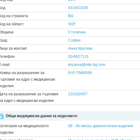
Код
831641528
Код на страната
BG
Код на област
SOF
Община
Столична
Град
София
Лице за контакт
Анна Крусева
Телефон
02/4627131
E-mail
kruseva@mte-bg.com
Номер на разрешение за
IV-P-T/МИ089
търговия на едро с медицински
изделия
Дата на разрешение за търговия
23/10/2007
на едро с медицински изделия
Общи медицински данни за изделието
Категория на медицинското
06 - Ин витро диагностични изделия
изделие