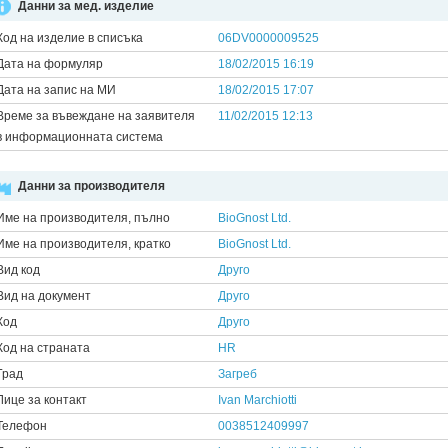
Данни за мед. изделие
Код на изделие в списъка
06DV0000009525
Дата на формуляр
18/02/2015 16:19
Дата на запис на МИ
18/02/2015 17:07
Време за въвеждане на заявителя
11/02/2015 12:13
в информационната система
Данни за производителя
Име на производителя, пълно
BioGnost Ltd.
Име на производителя, кратко
BioGnost Ltd.
Вид код
Друго
Вид на документ
Друго
Код
Друго
Код на страната
HR
Град
Загреб
Лице за контакт
Ivan Marchiotti
Телефон
0038512409997